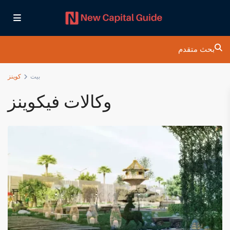
بحث متقدم
بيت
كوينز
وكالات فيكوينز